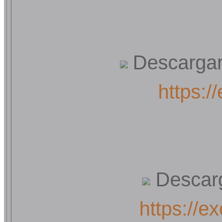
Descargar p
https:/
Descarg
https://