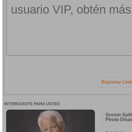
usuario VIP, obtén más
Reportar Lin