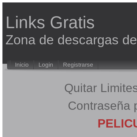
Links Gratis
Zona de descargas 
Inicio
Login
Registrarse
Quitar Limit
Contraseña 
PELIC