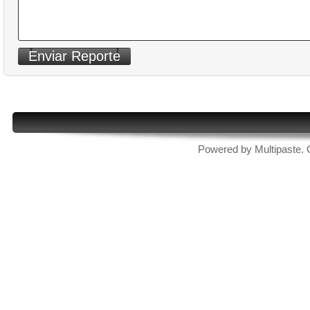
Powered by
Multipaste
.