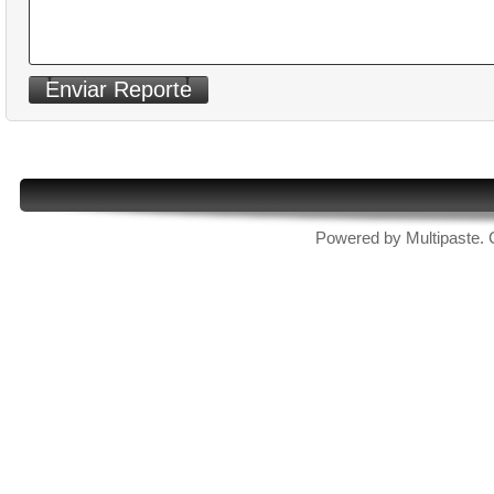
Powered by
Multipaste
.