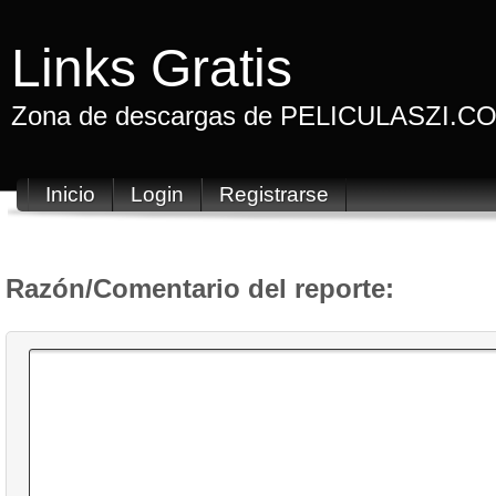
Links Gratis
Zona de descargas de PELICULASZI.C
Inicio
Login
Registrarse
Razón/Comentario del reporte: