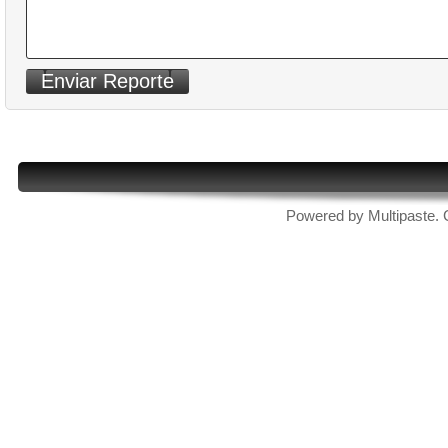
Powered by
Multipaste
.